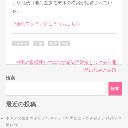
した持続可能な医療モデルの構築が期待されてい
る。
中国のワクチンのことならこちら
、
、
ワクチン
中国
医療
医療
投
中国の多様性が生み出す感染症対策とワクチン開
稿
発の歩みと課題
ナ
検索
ビ
検索
ゲ
ー
最近の投稿
シ
ョ
ン
中国の公衆衛生革新とワクチン開発力による格差是正と持続的医
療体制