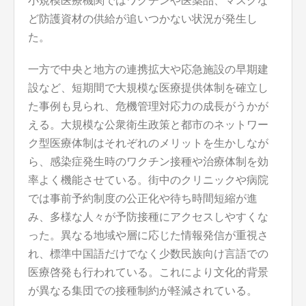
小規模医療機関ではワクチンや医薬品、マスクな
ど防護資材の供給が追いつかない状況が発生し
た。
一方で中央と地方の連携拡大や応急施設の早期建
設など、短期間で大規模な医療提供体制を確立し
た事例も見られ、危機管理対応力の成長がうかが
える。大規模な公衆衛生政策と都市のネットワー
ク型医療体制はそれぞれのメリットを生かしなが
ら、感染症発生時のワクチン接種や治療体制を効
率よく機能させている。街中のクリニックや病院
では事前予約制度の公正化や待ち時間短縮が進
み、多様な人々が予防接種にアクセスしやすくな
った。異なる地域や層に応じた情報発信が重視さ
れ、標準中国語だけでなく少数民族向け言語での
医療啓発も行われている。これにより文化的背景
が異なる集団での接種制約が軽減されている。