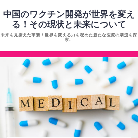
コ
ン
中国のワクチン開発が世界を変え
テ
る！その現状と未来について
ン
未来を見据えた革新！世界を変える力を秘めた新たな医療の潮流を探
ツ
索。
へ
ス
コ
キ
ン
ッ
テ
プ
ン
ツ
へ
ス
キ
ッ
プ