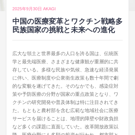
2025年9月30日
AKAGI
中国の医療変革とワクチン戦略多
民族国家の挑戦と未来への進化
広大な領土と世界最多の人口を誇る国は、伝統医
学と最先端医療、さまざまな健康観が重層的に共
存している。
多様な民族や気候、急速な経済発展
に伴い、医療制度や公衆衛生政策も数十年間で劇
的な変貌を遂げてきた。そのなかでも、感染症対
策や予防医療の分野が国家の重点政策となり、ワ
クチンの研究開発や普及体制は特に注目されてき
た。もともと農村部を含む広範な地域社会に医療
サービスを届けることは、地理的障壁や財政負担
など多くの課題に直面していた。改革開放政策以
降、医療分野にも多額の投資が行われ、都市部と