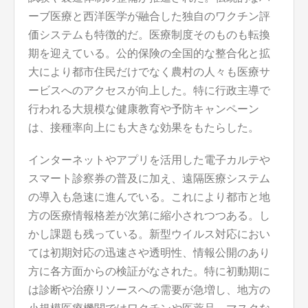
ーブ医療と西洋医学が融合した独自のワクチン評
価システムも特徴的だ。医療制度そのものも転換
期を迎えている。公的保険の全国的な整合化と拡
大により都市住民だけでなく農村の人々も医療サ
ービスへのアクセスが向上した。特に行政主導で
行われる大規模な健康教育や予防キャンペーン
は、接種率向上にも大きな効果をもたらした。
インターネットやアプリを活用した電子カルテや
スマート診察券の普及に加え、遠隔医療システム
の導入も急速に進んでいる。これにより都市と地
方の医療情報格差が次第に縮小されつつある。し
かし課題も残っている。新型ウイルス対応におい
ては初期対応の迅速さや透明性、情報公開のあり
方に各方面からの検証がなされた。特に初動期に
は診断や治療リソースへの需要が急増し、地方の