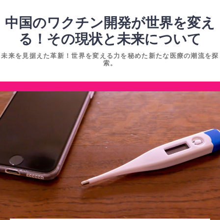
コ
ン
中国のワクチン開発が世界を変え
テ
る！その現状と未来について
ン
未来を見据えた革新！世界を変える力を秘めた新たな医療の潮流を探
ツ
索。
へ
ス
コ
キ
ン
ッ
テ
プ
ン
ツ
へ
ス
キ
ッ
プ