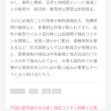
かし、都市と農村、沿岸と内陸部といった地域ご
との格差や、経済的・教育的な障壁は依然残る。
そのため地方ごとの啓発や無料接種拡大、危機管
理の徹底など、多層的な対策が取られてきた。近
年の新型ウイルス流行時には短期間で独自ワクチ
ンを開発し、全国へ速やかに配分、接種体制を整
えるなど、巨大国家ならではの動員力が発揮され
た。医療体制の強化は中央集権と地方自治のバラ
ンスの中で進められており、今後も国内外での連
携や公衆衛生向上のための取り組みが重要なテー
マとなり続けるだろう。
、
、
ワクチン
中国
医療
医療
投
中国の多民族社会が築く独自ワクチン戦略と公衆