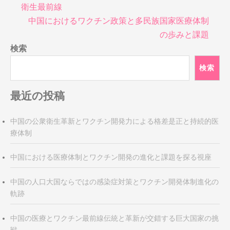
稿
衛生最前線
ナ
中国におけるワクチン政策と多民族国家医療体制
ビ
の歩みと課題
ゲ
検索
ー
シ
検索
ョ
ン
最近の投稿
中国の公衆衛生革新とワクチン開発力による格差是正と持続的医
療体制
中国における医療体制とワクチン開発の進化と課題を探る視座
中国の人口大国ならではの感染症対策とワクチン開発体制進化の
軌跡
中国の医療とワクチン最前線伝統と革新が交錯する巨大国家の挑
戦