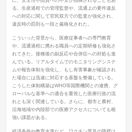
に、安全性や品質への不安が指摘されることもあ
る。生産過程での管理監督や、流通上の要件違反
への対応に関して官民双方での監査が強化され、
違反時の罰則も一段と厳格化された。
こういった背景から、医療従事者への専門教育
や、流通過程に携わる職員への定期研修も強化さ
れてきた。接種後の副反応や合併症への対処も進
んでいる。リアルタイムでのモニタリングシステ
ムや報告体制を強化し、もし有害事象が確認され
た場合には迅速に対応する基盤を整備している。
こうした体制構築はWHO等国際機関との連携、グ
ローバルな基準への適合を重視した医療行政の流
れとも深く関連している。さらに、都市と農村、
沿海地域や内陸部での医療アクセスについても根
強い課題がある。
経済条件や教育水準など、ワクチン普及の障壁は