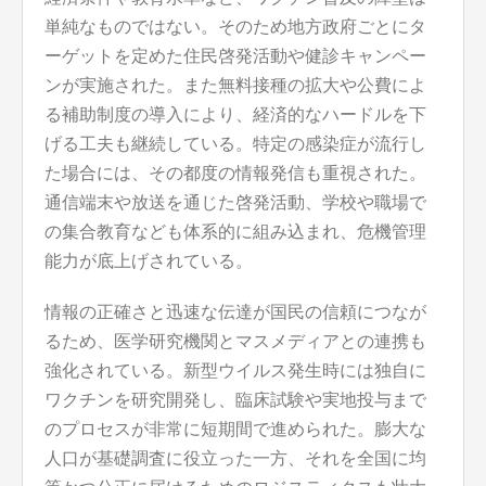
単純なものではない。そのため地方政府ごとにタ
ーゲットを定めた住民啓発活動や健診キャンペー
ンが実施された。また無料接種の拡大や公費によ
る補助制度の導入により、経済的なハードルを下
げる工夫も継続している。特定の感染症が流行し
た場合には、その都度の情報発信も重視された。
通信端末や放送を通じた啓発活動、学校や職場で
の集合教育なども体系的に組み込まれ、危機管理
能力が底上げされている。
情報の正確さと迅速な伝達が国民の信頼につなが
るため、医学研究機関とマスメディアとの連携も
強化されている。新型ウイルス発生時には独自に
ワクチンを研究開発し、臨床試験や実地投与まで
のプロセスが非常に短期間で進められた。膨大な
人口が基礎調査に役立った一方、それを全国に均