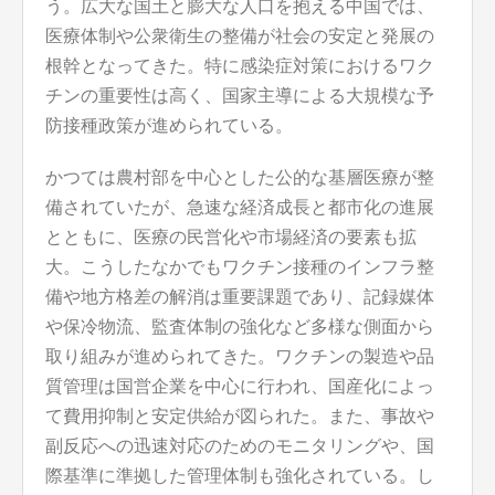
う。広大な国土と膨大な人口を抱える中国では、
医療体制や公衆衛生の整備が社会の安定と発展の
根幹となってきた。特に感染症対策におけるワク
チンの重要性は高く、国家主導による大規模な予
防接種政策が進められている。
かつては農村部を中心とした公的な基層医療が整
備されていたが、急速な経済成長と都市化の進展
とともに、医療の民営化や市場経済の要素も拡
大。こうしたなかでもワクチン接種のインフラ整
備や地方格差の解消は重要課題であり、記録媒体
や保冷物流、監査体制の強化など多様な側面から
取り組みが進められてきた。ワクチンの製造や品
質管理は国営企業を中心に行われ、国産化によっ
て費用抑制と安定供給が図られた。また、事故や
副反応への迅速対応のためのモニタリングや、国
際基準に準拠した管理体制も強化されている。し