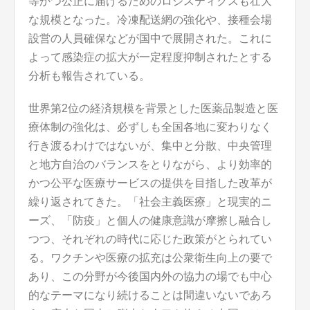
等かつ公正に届けるためのロジスティクスも壮大
な規模となった。冷凍配送網の強化や、接種会場
設営の人員確保などが国中で展開された。これに
よって感染症の拡大が一定程度抑制されたとする
分析も報告されている。
世界第2位の経済規模を背景とした医薬品製造と医
療体制の強化は、必ずしも全国各地に変わりなく
行き渡るわけではないが、集中と分散、中央管理
と地方自治のバランスをとりながら、より効率的
かつ公平な医療サービスの提供を目指した改革が
繰り返されてきた。「社会主義医療」と現実的ニ
ーズ、「防疫」と個人の健康意識が摩擦し融合し
つつ、それぞれの時代に応じた政策がとられてい
る。ワクチンや医療の拡充は公衆衛生向上の要で
あり、この分野が今後国内外の協力の場でも中心
的なテーマになり続けることは間違いないであろ